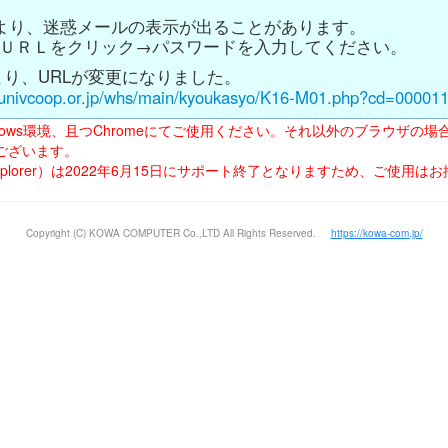
より、迷惑メールの表示が出ることがあります。
ＵＲＬをクリック→パスワードを入力してください。
/6より、URLが変更になりました。
s.univcoop.or.jp/whs/main/kyoukasyo/K16-M01.php?cd=00001
dows環境、且つChromeにてご使用ください。それ以外のブラウザの
ございます。
net Explorer）は2022年6月15日にサポート終了となりますため、ご使用
Copyright (C) KOWA COMPUTER Co.,LTD All Rights Reserved.
https://kowa-com.jp/