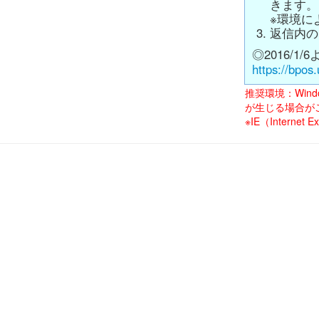
きます。
※環境に
返信内の
◎2016/1
https://bpo
推奨環境：Win
が生じる場合が
※IE（Inter