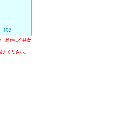
11105
場合、動作に不具合
はお控えください。