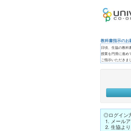
教科書指示のお
日頃、生協の教科
授業を円滑に進め
ご指示いただきま
◎ログイン
メールア
生協より